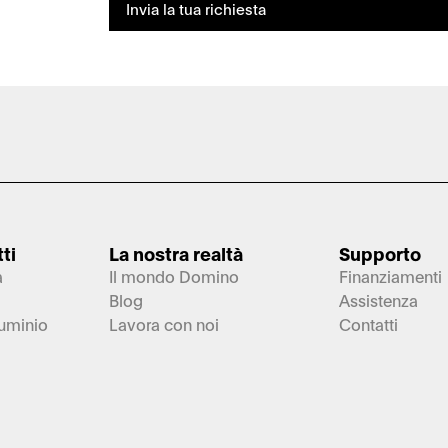
Invia la tua richiesta
ti
La nostra realtà
Supporto
a
Il mondo Domino
Finanziamenti
Blog
Assistenza
luminio
Lavora con noi
Contatti