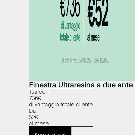
Finestra Ultraresina a due ante
Tua con
736
€
di vantaggio totale cliente
Da
52
€
al mese
Scopri di più