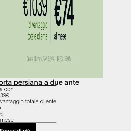
orta persiana a due ante
a con
039
€
 vantaggio totale cliente
a
4
€
l mese
Scopri di più