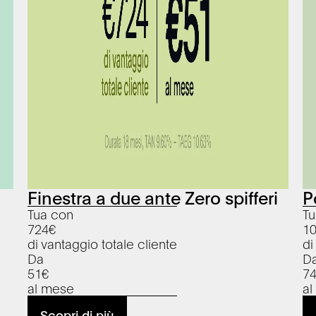
Finestra a due ante Zero spifferi
P
Tua con
Tu
724
€
1
di vantaggio totale cliente
di
Da
D
51
€
7
al mese
a
Scopri di più