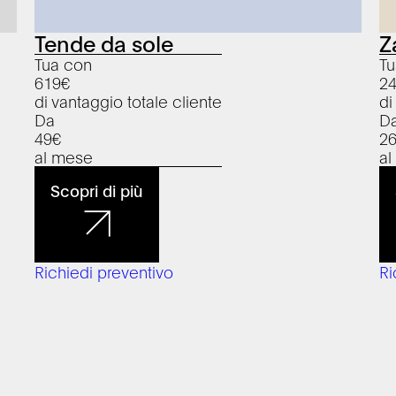
Tende da sole
Z
Tua con
Tu
619
€
2
di vantaggio totale cliente
di
Da
D
49
€
2
al mese
a
Scopri di più
Richiedi preventivo
Ri