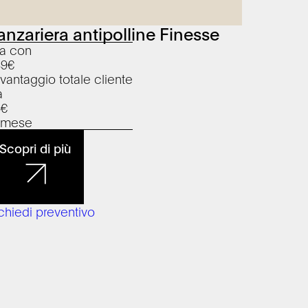
anzariera antipolline Finesse
a con
49
€
 vantaggio totale cliente
a
6
€
l mese
Scopri di più
chiedi preventivo