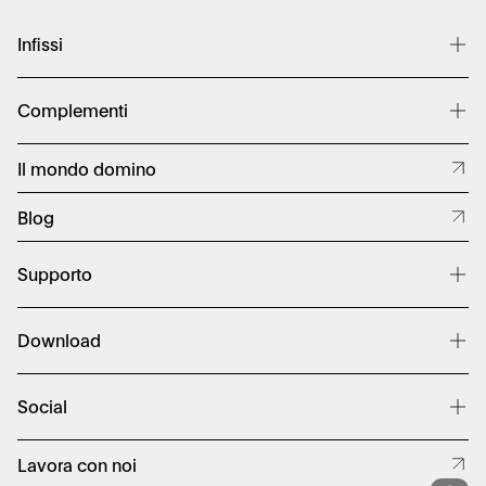
Infissi
Infissi Ultraresina
Complementi
Infissi in PVC
Legno-Alluminio
Persiane
Il mondo domino
Promozioni
Tapparelle
Tende da sole
Blog
Zanzariere
Supporto
Finanziamenti
Download
Assistenza
Contatti
Scarica il catalogo
Social
Lavora con noi